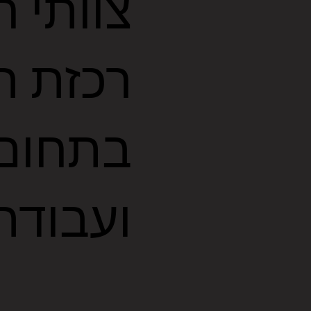
צוותי ח
רכזת ה
בתחום 
ועבודה