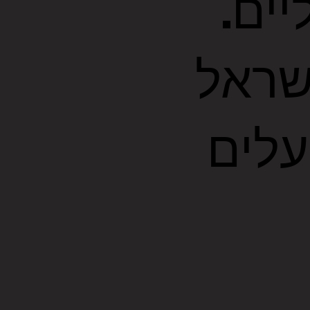
יים.
שראל
לים