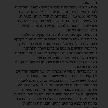
הנדרשות.
צוות גולשי מעטפת הינם בעלי הכשרה גבוהה ומוסמכים
להבטיח את בטיחותם בזמן עבודה בגובה. הם לובשים
ציוד מגן אישי (PPE) כגון רתמות, קסדות וקווי בטיחות.
כל אמצעי הבטיחות הנדרשים מיושמים, לרבות הקמת
אזורי עבודה בטוחים להגנה הן על הטכנאים והן על
הציבור הרחב למטה.
הטכנאים מקבלים גישה לחלונות הזקוקים להחלפה.
החלונות הישנים מוסרים בזהירות ומורידים היטב לקרקע
באמצעות חבלים וגלגלות או שיטות אחרות לפי העניין.
החלונות החדשים מוכנים ומובלים לאתר ההתקנה.
גולשי המעטפת מתקינים בקפידה את החלונות החדשים,
מוודאים שהם אטומים ומאובטחים כראוי.
העבודה נבדקת על מנת לוודא שההתקנה עומדת בתקני
בטיחות ואיכות.
נערכת בדיקה סופית על מנת לוודא שהחלונות החדשים
מותקנים בצורה נכונה ושהשטח בטוח ומאובטח.
טכנאי גישה לחבל ידועים בגמישותם וביכולתם לעבוד
במקומות ובתנאים מאתגרים. הם בעלי הכשרה גבוהה
ומנוסה בעבודה בגובה, מה שהופך אותם מתאימים
לפרויקטים של החלפת חלונות בבניינים גבוהים. בטיחות
היא בראש סדר העדיפויות בפעולות כאלה, וכל העבודה
צריכה להתבצע בהתאם לתקני הבטיחות והתקנות
בתעשייה.