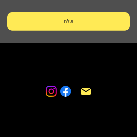
שלח
HSP – Height & Safety Professionals
החבצלת 18 מבשרת ציון
manage.hsp@gmail.com
052-595-5569