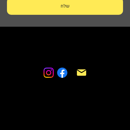
שלח
HSP – Height & Safety Professionals
החבצלת 18 מבשרת ציון
manage.hsp@gmail.com
052-595-5569