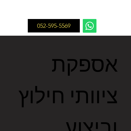
052-595-5569
אספקת
ציוותי חילוץ
וביצוע