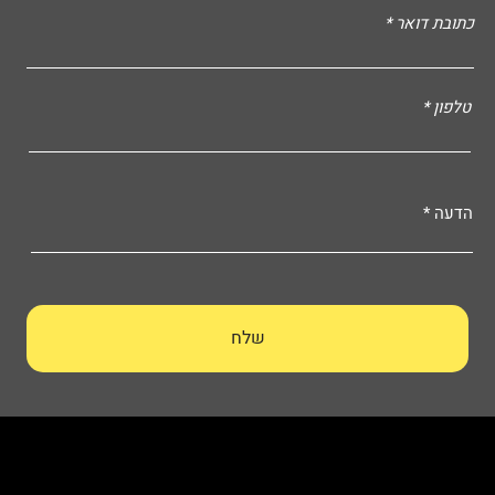
כתובת דואר
טלפון
הדעה
שלח
HSP – Height & Safety Professionals