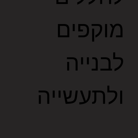
מוקפים
לבנייה
ולתעשייה