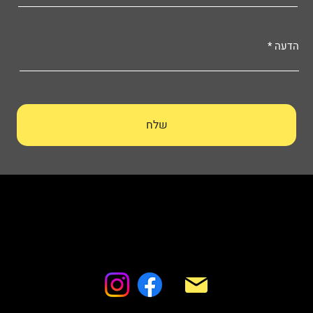
הדעה
שלח
HSP – Height & Safety Professionals
החבצלת 18 מבשרת ציון
manage.hsp@gmail.com
052-595-5569