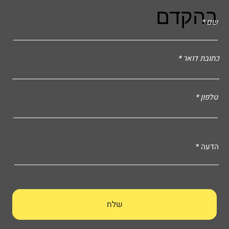
בהקדם
שם
כתובת דואר
טלפון
הדעה
שלח